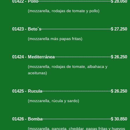
01422 -
Pollo
$
28.050
(mozzarella, rodajas de tomate y pollo)
01423 -
Beto´s
$
27.250
(mozzarella más papas fritas)
01424 -
Mediterránea
$
26.250
(mozzarella, rodajas de tomate, albahaca y
aceitunas)
01425 -
Rucula
$
26.250
(mozzarella, rúcula y sardo)
01426 -
Bomba
$
30.850
(mozzarella, panceta, cheddar, papas fritas y huevos