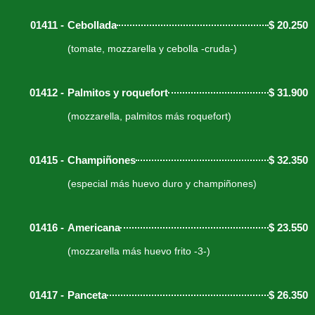
01411 -
Cebollada
$
20.250
(tomate, mozzarella y cebolla -cruda-)
01412 -
Palmitos y roquefort
$
31.900
(mozzarella, palmitos más roquefort)
01415 -
Champiñones
$
32.350
(especial más huevo duro y champiñones)
01416 -
Americana
$
23.550
(mozzarella más huevo frito -3-)
01417 -
Panceta
$
26.350