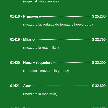
(especial más panceta)
01418 -
Primavera
$
25.200
(mozzarella, rodajas de tomate y huevo duro)
01419 -
Milano
$
22.750
(mozzarella más milán)
01420 -
Nuez + roquefort
$
32.200
(roquefort, mozzarella y nuez)
01421 -
Atun
$
32.600
(mozzarella más atún)