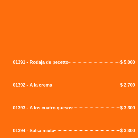
01391 -
Rodaja de pecetto
$
5.000
01392 -
A la crema
$
2.700
01393 -
A los cuatro quesos
$
3.300
01394 -
Salsa mixta
$
3.300