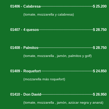
01406 -
Calabresa
$
25.200
(tomate, mozzarella y calabresa)
01407 -
4 quesos
$
28.750
01408 -
Palmitos
$
28.750
(tomate, mozzarella , jamón, palmitos y golf)
01409 -
Roquefort
$
24.850
(mozzarella más roquefort)
01410 -
Don David
$
26.950
(tomate, mozzarella , jamón, azúcar negra y ananá)