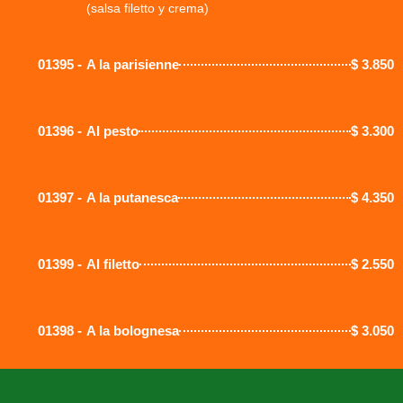
(salsa filetto y crema)
01395 -
A la parisienne
$
3.850
01396 -
Al pesto
$
3.300
01397 -
A la putanesca
$
4.350
01399 -
Al filetto
$
2.550
01398 -
A la bolognesa
$
3.050