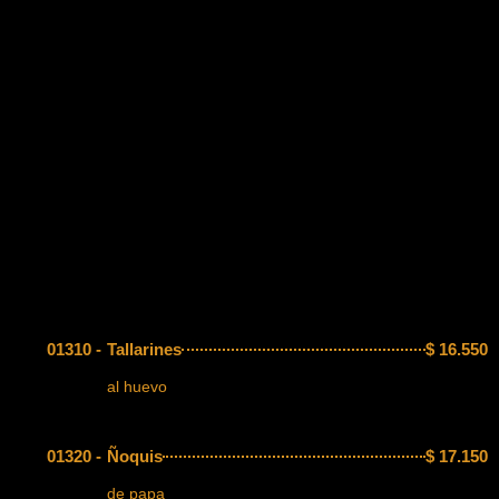
01310 -
Tallarines
$
16.550
al huevo
01320 -
Ñoquis
$
17.150
de papa