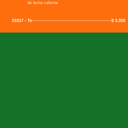
de leche caliente.
01017 -
Te
$
3.350