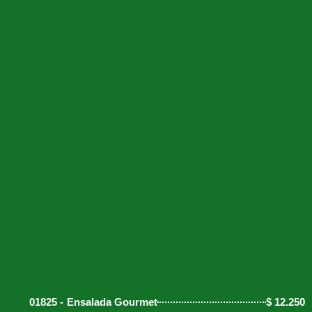
01825 -
Ensalada Gourmet
$
12.250