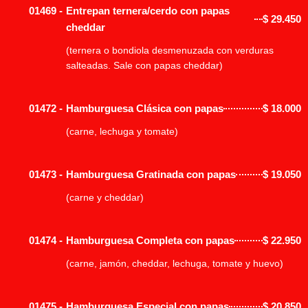
01469 -
Entrepan ternera/cerdo con papas
$
29.450
cheddar
(ternera o bondiola desmenuzada con verduras
salteadas. Sale con papas cheddar)
01472 -
Hamburguesa Clásica con papas
$
18.000
(carne, lechuga y tomate)
01473 -
Hamburguesa Gratinada con papas
$
19.050
(carne y cheddar)
01474 -
Hamburguesa Completa con papas
$
22.950
(carne, jamón, cheddar, lechuga, tomate y huevo)
01475 -
Hamburguesa Especial con papas
$
20.850