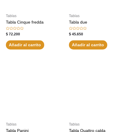
Tablas
Tablas
Tabla Cinque fredda
Tabla due
Valorado
Valorado
$
72.200
$
45.650
con
con
0
0
de
de
Añadir al carrito
Añadir al carrito
5
5
Tablas
Tablas
Tabla Panini
Tabla Quattro calda