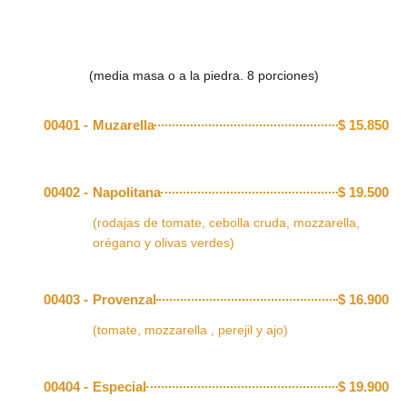
(media masa o a la piedra. 8 porciones)
00401 -
Muzarella
$
15.850
00402 -
Napolitana
$
19.500
(rodajas de tomate, cebolla cruda, mozzarella,
orégano y olivas verdes)
00403 -
Provenzal
$
16.900
(tomate, mozzarella , perejil y ajo)
00404 -
Especial
$
19.900