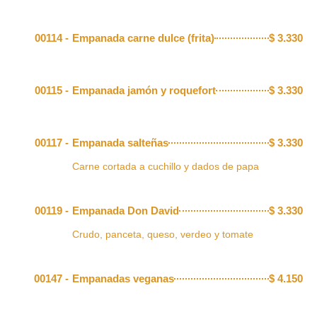
00114 -
Empanada carne dulce (frita)
$
3.330
00115 -
Empanada jamón y roquefort
$
3.330
00117 -
Empanada salteñas
$
3.330
Carne cortada a cuchillo y dados de papa
00119 -
Empanada Don David
$
3.330
Crudo, panceta, queso, verdeo y tomate
00147 -
Empanadas veganas
$
4.150