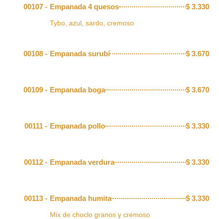
00107 -
Empanada 4 quesos
$
3.330
Tybo, azul, sardo, cremoso
00108 -
Empanada surubí
$
3.670
00109 -
Empanada boga
$
3.670
00111 -
Empanada pollo
$
3.330
00112 -
Empanada verdura
$
3.330
00113 -
Empanada humita
$
3.330
Mix de choclo granos y cremoso