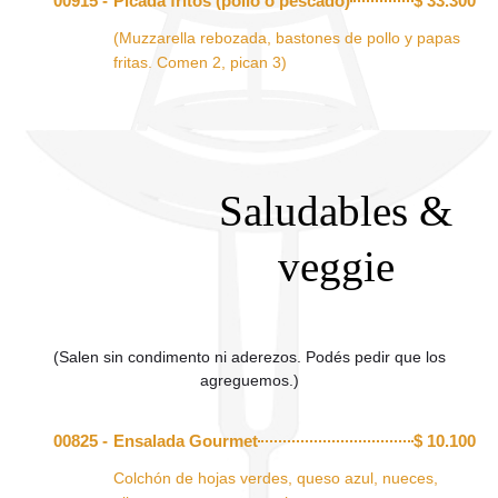
00915 -
Picada fritos (pollo o pescado)
$
33.300
(Muzzarella rebozada, bastones de pollo y papas
fritas. Comen 2, pican 3)
Saludables &
veggie
(Salen sin condimento ni aderezos. Podés pedir que los
agreguemos.)
00825 -
Ensalada Gourmet
$
10.100
Colchón de hojas verdes, queso azul, nueces,