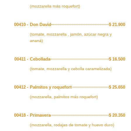
(mozzarella más roquefort)
00410 -
Don David
$
21.900
(tomate, mozzarella , jamón, azúcar negra y
ananá)
00411 -
Cebollada
$
16.500
(tomate, mozzarella y cebolla caramelizada)
00412 -
Palmitos y roquefort
$
25.650
(mozzarella, palmitos más roquefort)
00418 -
Primavera
$
20.350
(mozzarella, rodajas de tomate y huevo duro)