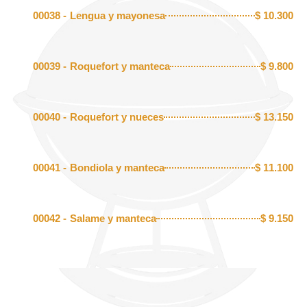
00038 -
Lengua y mayonesa
$
10.300
00039 -
Roquefort y manteca
$
9.800
00040 -
Roquefort y nueces
$
13.150
00041 -
Bondiola y manteca
$
11.100
00042 -
Salame y manteca
$
9.150