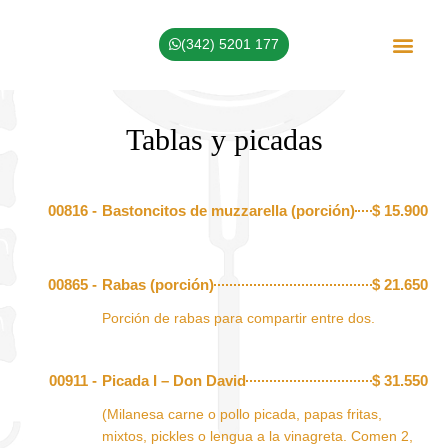
(342) 5201 177
Sobre Nosotros
Tablas y picadas
00816 -
Bastoncitos de muzzarella (porción)
$
15.900
00865 -
Rabas (porción)
$
21.650
Porción de rabas para compartir entre dos.
00911 -
Picada I – Don David
$
31.550
(Milanesa carne o pollo picada, papas fritas,
mixtos, pickles o lengua a la vinagreta. Comen 2,