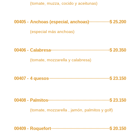
(tomate, muzza, cocido y aceitunas)
00405 -
Anchoas (especial, anchoas)
$
25.200
(especial más anchoas)
00406 -
Calabresa
$
20.350
(tomate, mozzarella y calabresa)
00407 -
4 quesos
$
23.150
00408 -
Palmitos
$
23.150
(tomate, mozzarella , jamón, palmitos y golf)
00409 -
Roquefort
$
20.150