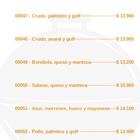
00047 -
Crudo, palmitos y golf
$
13.900
00048 -
Crudo, ananá y golf
$
13.900
00049 -
Bondiola, queso y manteca
$
13.200
00050 -
Salame, queso y manteca
$
10.900
00051 -
Atun, morrones, huevo y mayonesa
$
14.100
00052 -
Pollo, palmitos y golf
$
13.400