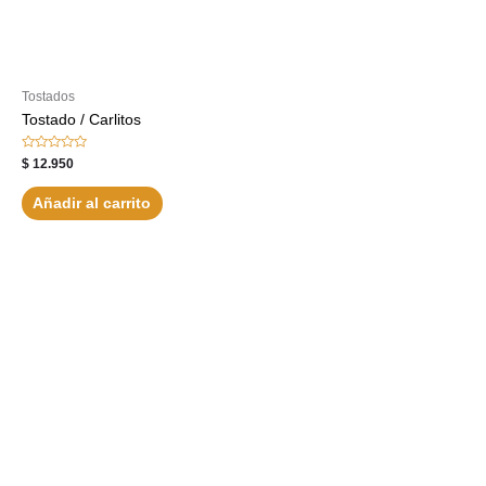
Tostados
Tostado / Carlitos
Valorado
$
12.950
con
0
de
Añadir al carrito
5