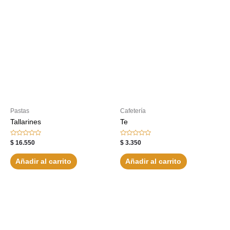
Pastas
Cafetería
Tallarines
Te
Valorado
Valorado
$
16.550
$
3.350
con
con
0
0
de
de
Añadir al carrito
Añadir al carrito
5
5