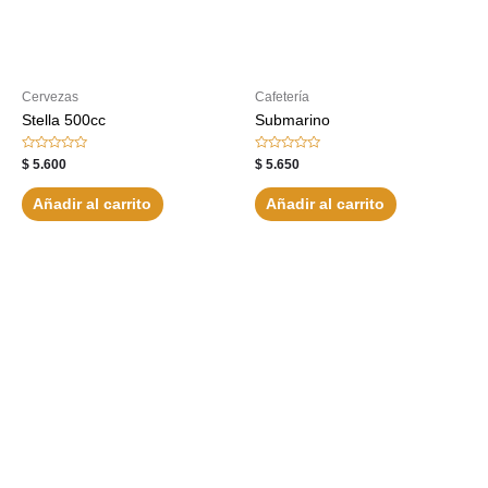
Cervezas
Cafetería
Stella 500cc
Submarino
Valorado
Valorado
$
5.600
$
5.650
con
con
0
0
de
de
Añadir al carrito
Añadir al carrito
5
5