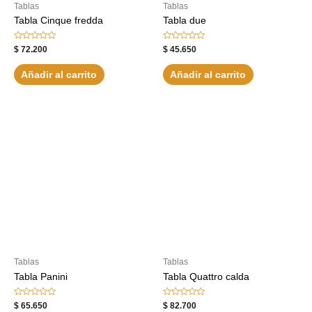
Tablas
Tablas
Tabla Cinque fredda
Tabla due
Valorado
Valorado
$
72.200
$
45.650
con
con
0
0
de
de
Añadir al carrito
Añadir al carrito
5
5
Tablas
Tablas
Tabla Panini
Tabla Quattro calda
Valorado
Valorado
$
65.650
$
82.700
con
con