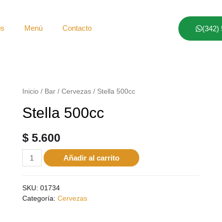
os
Menú
Contacto
(342)
Inicio
/
Bar
/
Cervezas
/ Stella 500cc
Stella 500cc
$
5.600
Añadir al carrito
SKU:
01734
Categoría:
Cervezas