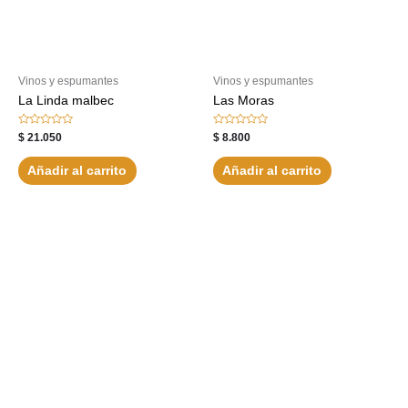
Vinos y espumantes
Vinos y espumantes
La Linda malbec
Las Moras
Valorado
Valorado
$
21.050
$
8.800
con
con
0
0
de
de
Añadir al carrito
Añadir al carrito
5
5