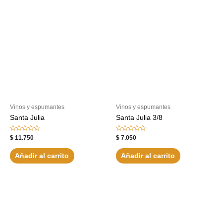
Vinos y espumantes
Vinos y espumantes
Santa Julia
Santa Julia 3/8
Valorado
Valorado
$
11.750
$
7.050
con
con
0
0
de
de
Añadir al carrito
Añadir al carrito
5
5