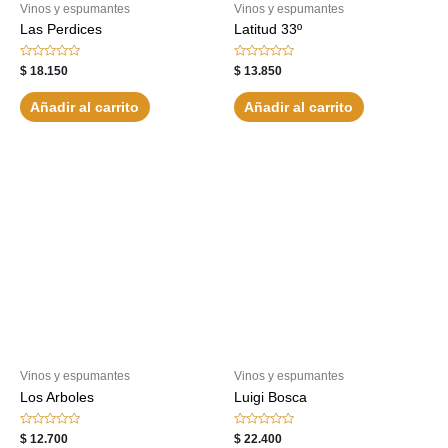
Vinos y espumantes
Vinos y espumantes
Las Perdices
Latitud 33º
Valorado
Valorado
$
18.150
$
13.850
con
con
0
0
de
de
Añadir al carrito
Añadir al carrito
5
5
Vinos y espumantes
Vinos y espumantes
Los Arboles
Luigi Bosca
Valorado
Valorado
$
12.700
$
22.400
con
con