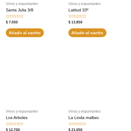
Vinos y espumantes
Vinos y espumantes
Santa Julia 3/8
Latitud 33º
Valorado
Valorado
$
7.050
$
13.850
con
con
0
0
de
de
Añadir al carrito
Añadir al carrito
5
5
Vinos y espumantes
Vinos y espumantes
Los Arboles
La Linda malbec
Valorado
Valorado
$
12.700
$
21.050