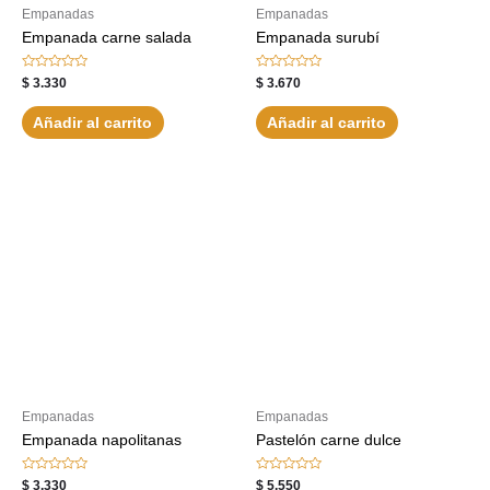
Empanadas
Empanadas
Empanada carne salada
Empanada surubí
Valorado
Valorado
$
3.330
$
3.670
con
con
0
0
de
de
Añadir al carrito
Añadir al carrito
5
5
Empanadas
Empanadas
Empanada napolitanas
Pastelón carne dulce
Valorado
Valorado
$
3.330
$
5.550