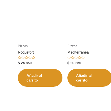
Pizzas
Pizzas
Roquefort
Mediterránea
Valorado
Valorado
$
24.850
$
26.250
con
con
0
0
de
de
5
5
Añadir al
Añadir al
carrito
carrito