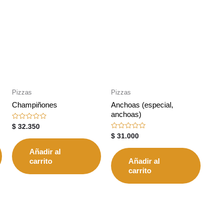
Pizzas
Pizzas
Champiñones
Anchoas (especial,
anchoas)
Valorado
$
32.350
con
Valorado
$
31.000
0
con
de
0
5
Añadir al
de
5
carrito
Añadir al
carrito