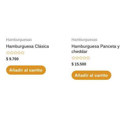
Hamburguesas
Hamburguesas
Hamburguesa Clásica
Hamburguesa Panceta y
cheddar
Valorado
$
9.700
con
Valorado
$
15.500
0
con
de
Añadir al carrito
0
5
de
Añadir al carrito
5