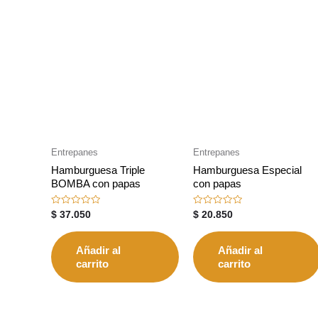
Entrepanes
Entrepanes
Hamburguesa Triple
Hamburguesa Especial
BOMBA con papas
con papas
Valorado
Valorado
$
37.050
$
20.850
con
con
0
0
de
de
5
5
Añadir al
Añadir al
carrito
carrito