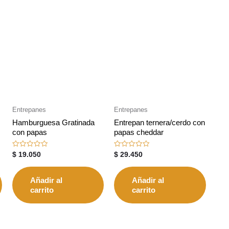
Entrepanes
Entrepanes
Hamburguesa Gratinada
Entrepan ternera/cerdo con
con papas
papas cheddar
Valorado
Valorado
$
19.050
$
29.450
con
con
0
0
de
de
5
5
Añadir al
Añadir al
carrito
carrito