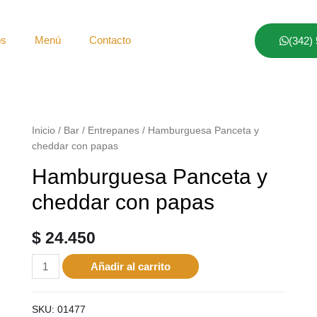
os
Menú
Contacto
(342)
Inicio
/
Bar
/
Entrepanes
/ Hamburguesa Panceta y
cheddar con papas
Hamburguesa Panceta y
cheddar con papas
$
24.450
Añadir al carrito
SKU:
01477