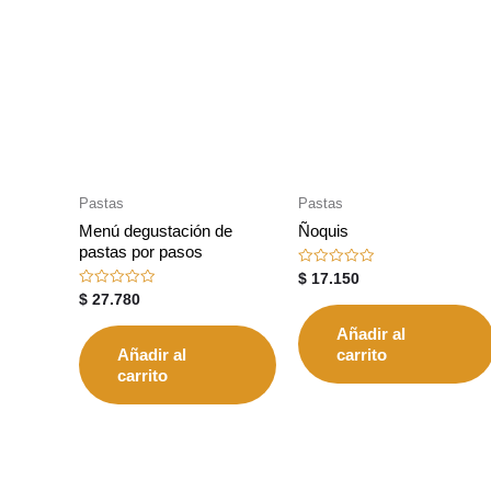
Pastas
Pastas
Menú degustación de
Ñoquis
pastas por pasos
Valorado
$
17.150
con
Valorado
$
27.780
0
con
de
0
5
Añadir al
de
5
Añadir al
carrito
carrito