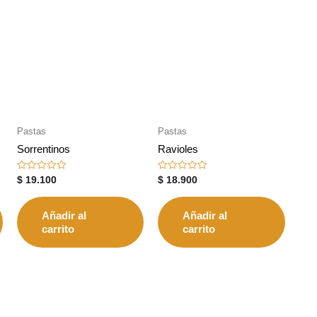
Pastas
Pastas
Sorrentinos
Ravioles
Valorado
Valorado
$
19.100
$
18.900
con
con
0
0
de
de
5
5
Añadir al
Añadir al
carrito
carrito