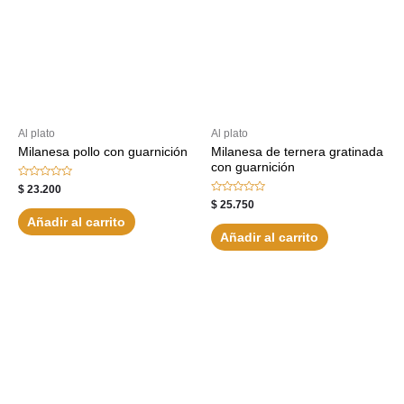
Al plato
Al plato
Milanesa pollo con guarnición
Milanesa de ternera gratinada
con guarnición
Valorado
$
23.200
con
Valorado
$
25.750
0
con
de
Añadir al carrito
0
5
de
Añadir al carrito
5