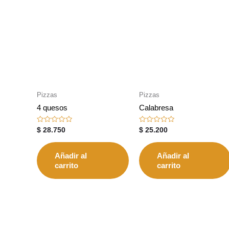
Pizzas
Pizzas
4 quesos
Calabresa
Valorado
Valorado
$
28.750
$
25.200
con
con
0
0
de
de
5
5
Añadir al
Añadir al
carrito
carrito