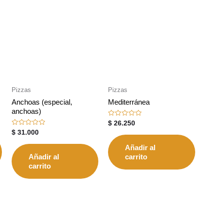
Pizzas
Pizzas
Anchoas (especial,
Mediterránea
anchoas)
Valorado
$
26.250
con
Valorado
$
31.000
0
con
de
0
5
Añadir al
de
5
Añadir al
carrito
carrito