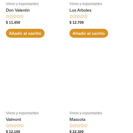
Vinos y espumantes
Vinos y espumantes
Don Valentin
Los Arboles
Valorado
Valorado
$
11.450
$
12.700
con
con
0
0
de
de
Añadir al carrito
Añadir al carrito
5
5
Vinos y espumantes
Vinos y espumantes
Valmont
Mascota
Valorado
Valorado
$
12.100
$
22.300