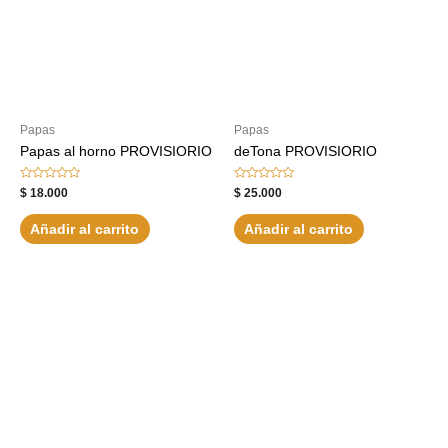
Papas
Papas
Papas al horno PROVISIORIO
deTona PROVISIORIO
Valorado
Valorado
$
18.000
$
25.000
con
con
0
0
de
de
Añadir al carrito
Añadir al carrito
5
5