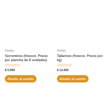
Pastas
Pastas
Sorrentinos (frescos. Precio
Tallarines (frescos. Precio por
por plancha de 8 unidades)
kg)
Valorado
Valorado
$
5.500
$
12.450
con
con
0
0
de
de
Añadir al carrito
Añadir al carrito
5
5