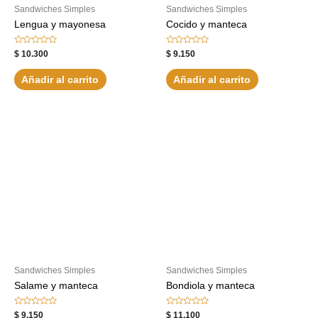
Sandwiches Simples
Sandwiches Simples
Lengua y mayonesa
Cocido y manteca
Valorado
Valorado
$
10.300
$
9.150
con
con
0
0
de
de
Añadir al carrito
Añadir al carrito
5
5
Sandwiches Simples
Sandwiches Simples
Salame y manteca
Bondiola y manteca
Valorado
Valorado
$
9.150
$
11.100