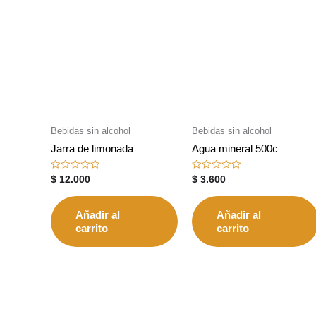
Bebidas sin alcohol
Bebidas sin alcohol
Jarra de limonada
Agua mineral 500c
Valorado
Valorado
$
12.000
$
3.600
con
con
0
0
de
de
5
5
Añadir al
Añadir al
carrito
carrito