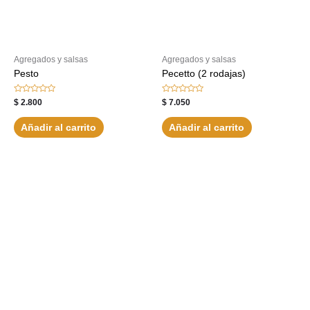
Agregados y salsas
Agregados y salsas
Pesto
Pecetto (2 rodajas)
Valorado
Valorado
$
2.800
$
7.050
con
con
0
0
de
de
Añadir al carrito
Añadir al carrito
5
5