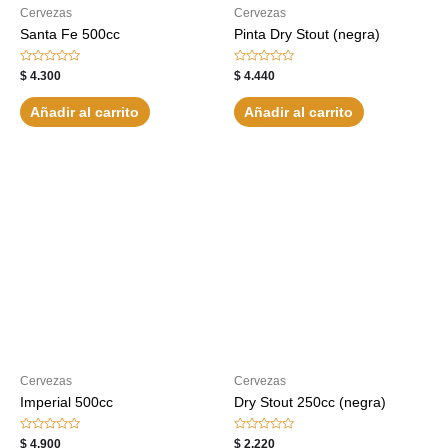
Cervezas
Cervezas
Santa Fe 500cc
Pinta Dry Stout (negra)
Valorado
Valorado
$
4.300
$
4.440
con
con
0
0
de
de
Añadir al carrito
Añadir al carrito
5
5
Cervezas
Cervezas
Imperial 500cc
Dry Stout 250cc (negra)
Valorado
Valorado
$
4.900
$
2.220