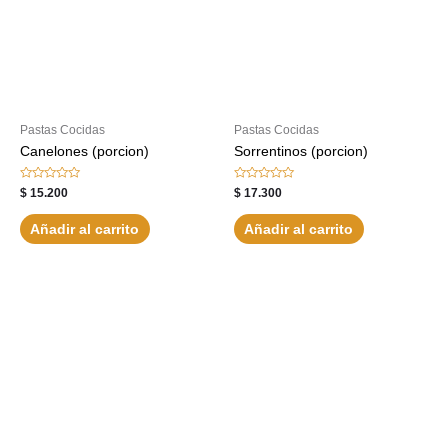
Pastas Cocidas
Pastas Cocidas
Canelones (porcion)
Sorrentinos (porcion)
Valorado
Valorado
$
15.200
$
17.300
con
con
0
0
de
de
Añadir al carrito
Añadir al carrito
5
5