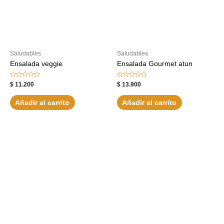
Saludables
Saludables
Ensalada veggie
Ensalada Gourmet atun
Valorado
Valorado
$
11.200
$
13.900
con
con
0
0
de
de
Añadir al carrito
Añadir al carrito
5
5