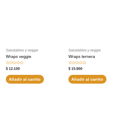
Saludables y veggie
Saludables y veggie
Wraps veggie
Wraps ternera
Valorado
Valorado
$
12.100
$
15.900
con
con
0
0
de
de
Añadir al carrito
Añadir al carrito
5
5