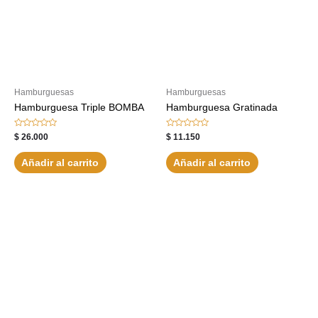
Hamburguesas
Hamburguesas
Hamburguesa Triple BOMBA
Hamburguesa Gratinada
Valorado
Valorado
$
26.000
$
11.150
con
con
0
0
de
de
Añadir al carrito
Añadir al carrito
5
5