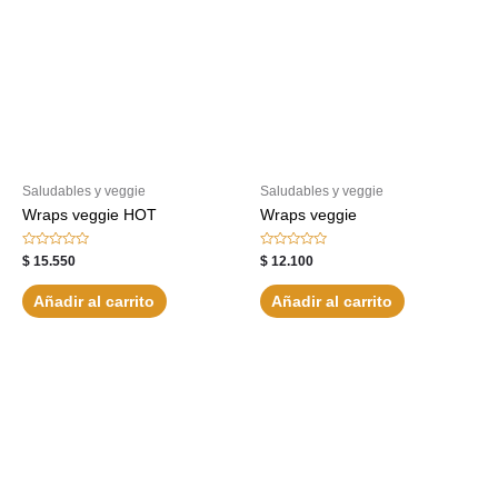
Saludables y veggie
Saludables y veggie
Wraps veggie HOT
Wraps veggie
Valorado
Valorado
$
15.550
$
12.100
con
con
0
0
de
de
Añadir al carrito
Añadir al carrito
5
5