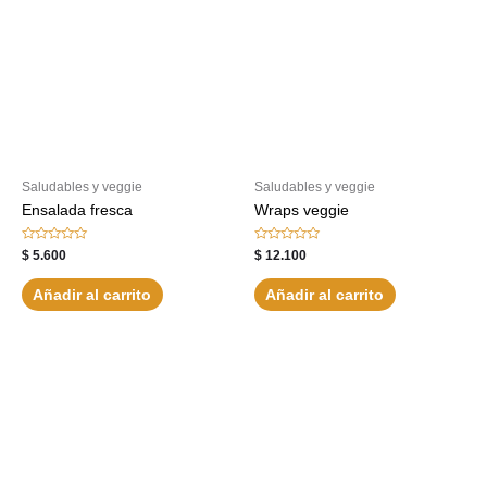
Saludables y veggie
Saludables y veggie
Ensalada fresca
Wraps veggie
Valorado
Valorado
$
5.600
$
12.100
con
con
0
0
de
de
Añadir al carrito
Añadir al carrito
5
5