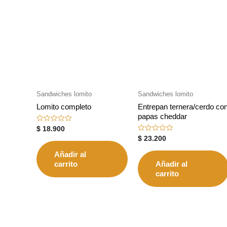
Sandwiches lomito
Sandwiches lomito
Lomito completo
Entrepan ternera/cerdo co
papas cheddar
Valorado
$
18.900
con
Valorado
$
23.200
0
con
de
0
5
Añadir al
de
5
carrito
Añadir al
carrito