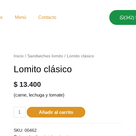
os
Menú
Contacto
(342)
Inicio
/
Sandwiches lomito
/ Lomito clásico
Lomito clásico
$
13.400
(carne, lechuga y tomate)
Añadir al carrito
SKU:
00462