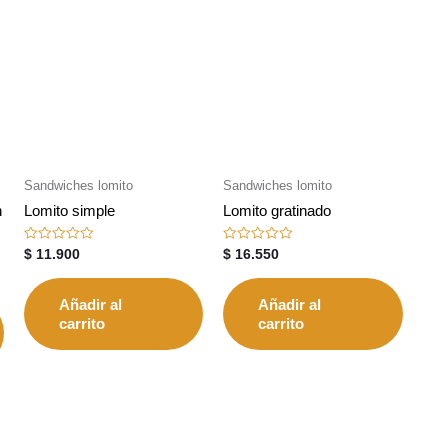
Sandwiches lomito
Sandwiches lomito
n
Lomito simple
Lomito gratinado
Valorado
Valorado
$
11.900
$
16.550
con
con
0
0
de
de
5
5
Añadir al
Añadir al
carrito
carrito