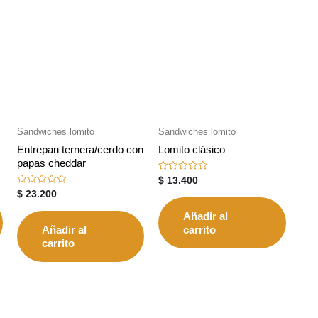
Sandwiches lomito
Sandwiches lomito
Entrepan ternera/cerdo con
Lomito clásico
papas cheddar
Valorado
$
13.400
con
Valorado
$
23.200
0
con
de
0
5
Añadir al
de
5
Añadir al
carrito
carrito