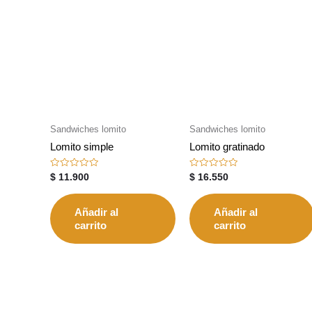
Sandwiches lomito
Sandwiches lomito
Lomito simple
Lomito gratinado
Valorado
Valorado
$
11.900
$
16.550
con
con
0
0
de
de
5
5
Añadir al
Añadir al
carrito
carrito