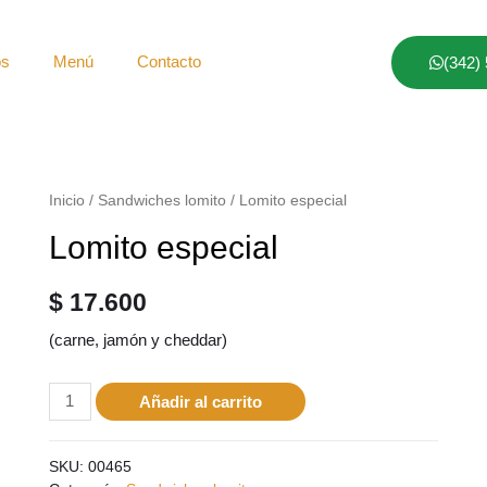
os
Menú
Contacto
(342)
Inicio
/
Sandwiches lomito
/ Lomito especial
Lomito especial
$
17.600
(carne, jamón y cheddar)
Añadir al carrito
SKU:
00465