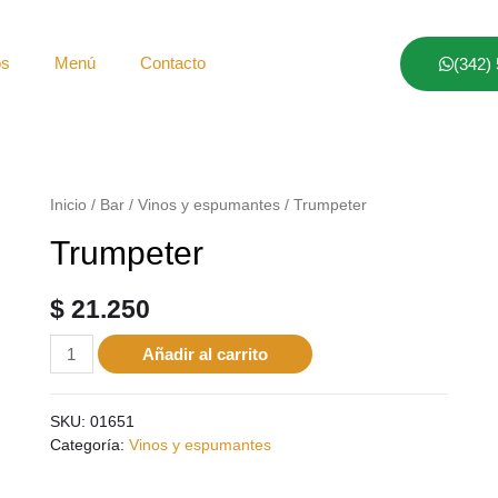
os
Menú
Contacto
(342)
Inicio
/
Bar
/
Vinos y espumantes
/ Trumpeter
Trumpeter
$
21.250
Añadir al carrito
SKU:
01651
Categoría:
Vinos y espumantes