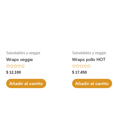
Saludables y veggie
Saludables y veggie
Wraps veggie
Wraps pollo HOT
Valorado
Valorado
$
12.100
$
17.450
con
con
0
0
de
de
Añadir al carrito
Añadir al carrito
5
5