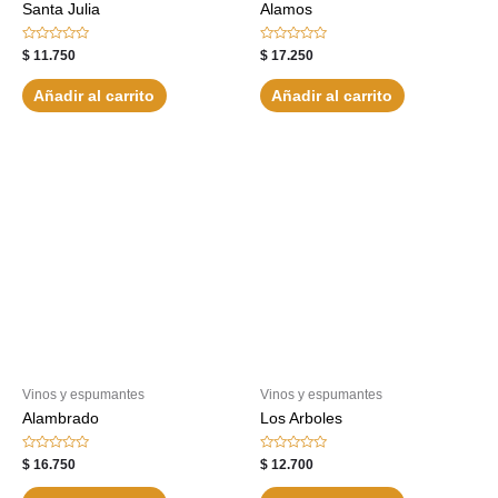
Santa Julia
Alamos
Valorado
Valorado
$
11.750
$
17.250
con
con
0
0
de
de
Añadir al carrito
Añadir al carrito
5
5
Vinos y espumantes
Vinos y espumantes
Alambrado
Los Arboles
Valorado
Valorado
$
16.750
$
12.700
con
con
0
0
de
de